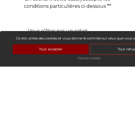
conditions particulières ci-dessous **
Vous n'êtes pas un robot,
veuillez répondre à cette
Ce site utilise des cookies et vous donne le contrôle sur ceux que vous 
question : combien font neuf
Tout accepter
Tout refus
plus huit ?
Personnaliser
Envoyer
** Les données personnelles communiquées sont nécessaires aux fins de
vous contacter et sont enregistrées dans un fichier informatisé. Elles sont
destinées à Les Artisans Charantais et ses sous-traitants dans le seul but de
répondre à votre message. Les données collectées seront communiquées
aux seuls destinataires suivants: Les Artisans Charantais 38 rue Montcalm,
Résidence Under Tech 17000 La Rochelle